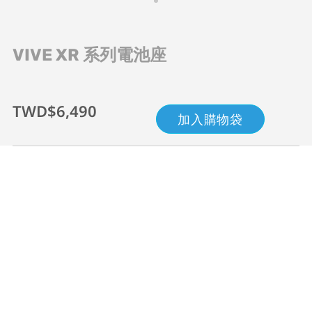
VIVE XR 系列電池座
TWD$6,490
加入購物袋