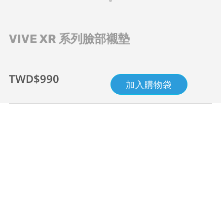
VIVE XR 系列臉部襯墊
TWD$990
加入購物袋