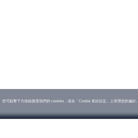
。您可點擊下方按鈕接受我們的 cookies，或在「Cookie 喜好設定」上管理您的偏
戶
關於 VIVE
案
新聞稿