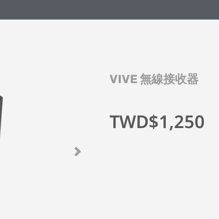
Skip
to
VIVE 無線接收器
the
beginning
of
the
TWD$1,250
images
gallery
Next